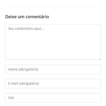
Deixe um comentário
Comentário
Digite
seu
nome
Digite
ou
seu
nome
endereço
Digite
de
de
o
usuário
e-