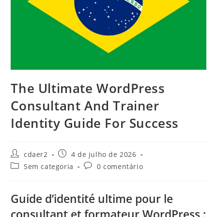
The Ultimate WordPress
Consultant And Trainer
Identity Guide For Success
Autor
Post
cdaer2
4 de julho de 2026
do
publicado:
Categoria
Comentários
Sem categoria
0 comentário
post:
do
do
post:
post:
Guide d’identité ultime pour le
consultant et formateur WordPress :