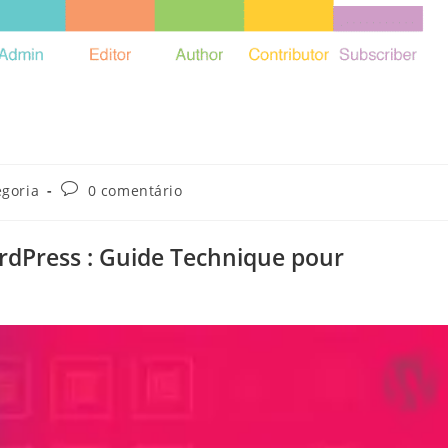
Comentários
goria
0 comentário
do
post:
WordPress : Guide Technique pour