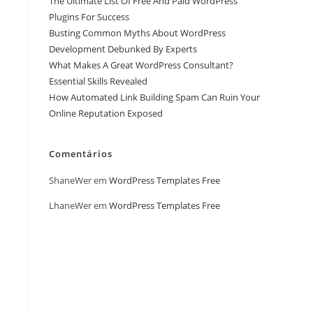
The Ultimate List Of Free And Paid WordPress
Plugins For Success
Busting Common Myths About WordPress
Development Debunked By Experts
What Makes A Great WordPress Consultant?
Essential Skills Revealed
How Automated Link Building Spam Can Ruin Your
Online Reputation Exposed
Comentários
ShaneWer
em
WordPress Templates Free
LhaneWer
em
WordPress Templates Free