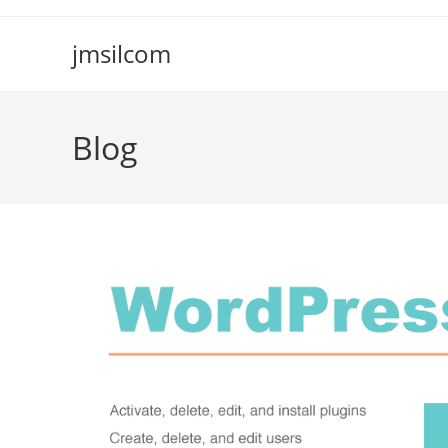
Ir
para
jmsilcom
o
conteúdo
Blog