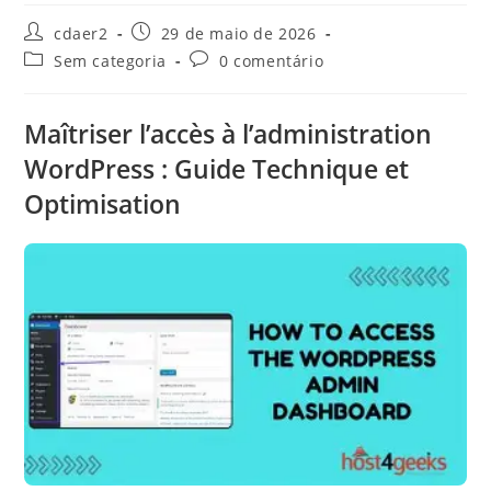
Autor
Post
cdaer2
29 de maio de 2026
do
publicado:
Categoria
Comentários
Sem categoria
0 comentário
post:
do
do
post:
post:
Maîtriser l’accès à l’administration
WordPress : Guide Technique et
Optimisation