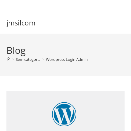
Ir
para
o
jmsilcom
conteúdo
Blog
>
Sem categoria
>
Wordpress Login Admin