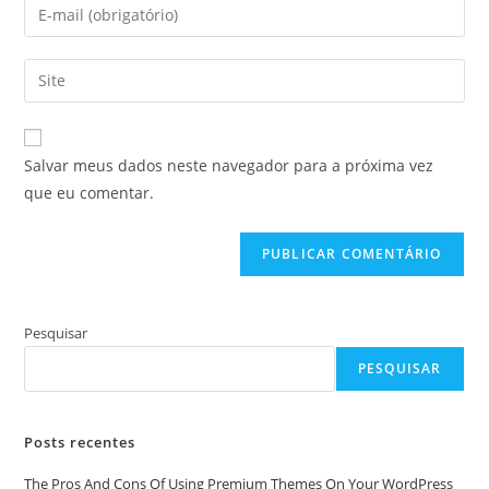
Digite
ou
seu
nome
endereço
Digite
de
de
o
usuário
e-
URL
para
mail
do
comentar
Salvar meus dados neste navegador para a próxima vez
para
seu
que eu comentar.
comentar
site
(opcional)
Pesquisar
PESQUISAR
Posts recentes
The Pros And Cons Of Using Premium Themes On Your WordPress