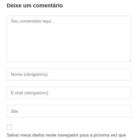
Deixe um comentário
Comentário
Digite
seu
nome
Digite
ou
seu
nome
endereço
Digite
de
de
o
usuário
e-
URL
para
mail
do
comentar
Salvar meus dados neste navegador para a próxima vez que
para