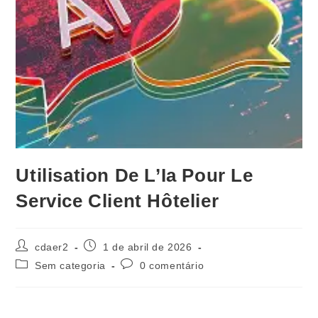
Utilisation De L’Ia Pour Le
Service Client Hôtelier
Autor
Post
cdaer2
1 de abril de 2026
do
publicado:
Categoria
Comentários
Sem categoria
0 comentário
post:
do
do
post:
post: