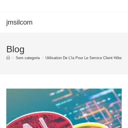
Ir
para
o
jmsilcom
conteúdo
Blog
>
Sem categoria
>
Utilisation De L’Ia Pour Le Service Client Hôtelier