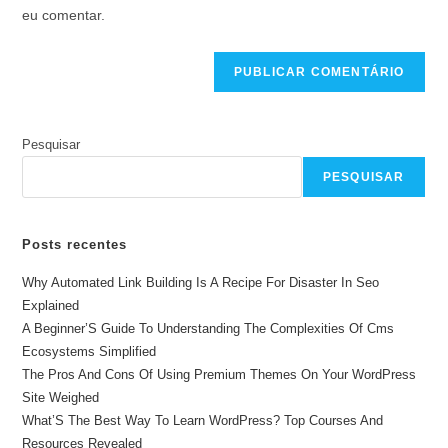
seu
eu comentar.
comentar
site
(opcional)
Pesquisar
PESQUISAR
Posts recentes
Why Automated Link Building Is A Recipe For Disaster In Seo
Explained
A Beginner’S Guide To Understanding The Complexities Of Cms
Ecosystems Simplified
The Pros And Cons Of Using Premium Themes On Your WordPress
Site Weighed
What’S The Best Way To Learn WordPress? Top Courses And
Resources Revealed