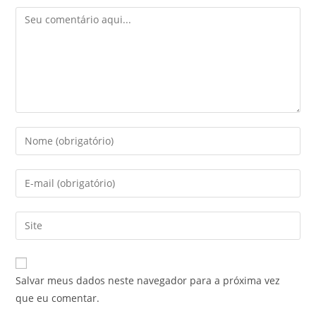
Comentário
Digite
seu
nome
Digite
ou
seu
nome
endereço
Digite
de
de
o
usuário
e-
URL
para
mail
do
comentar
Salvar meus dados neste navegador para a próxima vez
para
seu
que eu comentar.
comentar
site