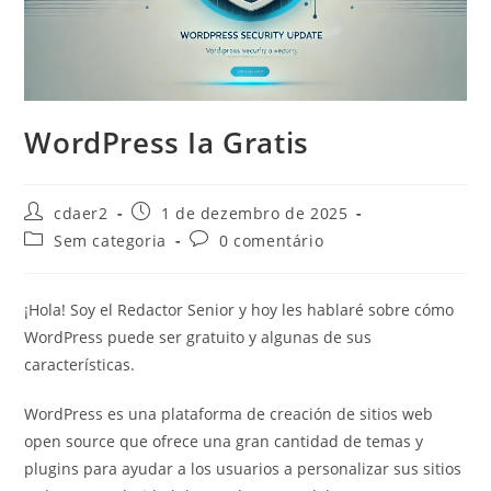
WordPress Ia Gratis
Autor
Post
cdaer2
1 de dezembro de 2025
do
publicado:
Categoria
Comentários
Sem categoria
0 comentário
post:
do
do
post:
post:
¡Hola! Soy el Redactor Senior y hoy les hablaré sobre cómo
WordPress puede ser gratuito y algunas de sus
características.
WordPress es una plataforma de creación de sitios web
open source que ofrece una gran cantidad de temas y
plugins para ayudar a los usuarios a personalizar sus sitios