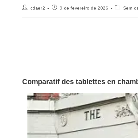
Autor
Post
Categoria
cdaer2
9 de fevereiro de 2026
Sem ca
do
publicado:
do
post:
post:
Comparatif des tablettes en chamb