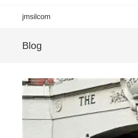
Ir
para
jmsilcom
o
conteúdo
Blog