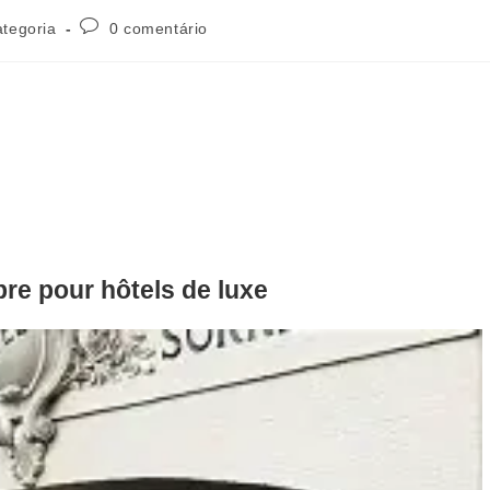
Comentários
tegoria
0 comentário
do
post:
re pour hôtels de luxe