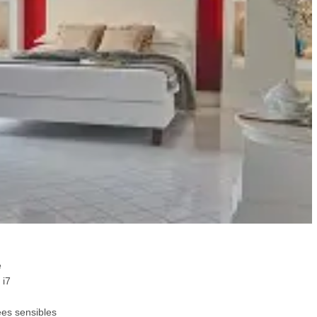
é
 i7
ées sensibles