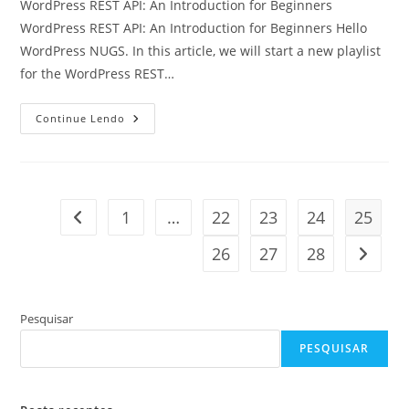
WordPress REST API: An Introduction for Beginners
WordPress REST API: An Introduction for Beginners Hello
WordPress NUGS. In this article, we will start a new playlist
for the WordPress REST…
WordPress
Continue Lendo
Rest
Api
1
…
22
23
24
25
Ir para a página anterior
26
27
28
Ir para
Pesquisar
PESQUISAR