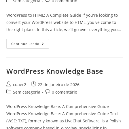
Categoria
Comentários
Sem categoria
0 comentário
post:
do
do
post:
post:
WordPress to HTML: A Complete Guide If you're looking to
convert your WordPress website to HTML, you've come to
the right place. In this article, we'll go over everything you…
WordPress
Continue Lendo
To
Html
WordPress Knowledge Base
Autor
Post
cdaer2
22 de janeiro de 2026
do
publicado:
Categoria
Comentários
Sem categoria
0 comentário
post:
do
do
post:
post:
WordPress Knowledge Base: A Comprehensive Guide
WordPress Knowledge Base: A Comprehensive Guide Text
(WSE: TXT), formerly known as LiveChat Software, is a Polish
software company based in Wrocław, specializing in…