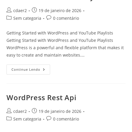
Autor
Post
cdaer2
19 de janeiro de 2026
do
publicado:
Categoria
Comentários
Sem categoria
0 comentário
post:
do
do
post:
post:
Getting Started with WordPress and YouTube Playlists
Getting Started with WordPress and YouTube Playlists
WordPress is a powerful and flexible platform that makes it
easy to create and maintain websites.…
WordPress
Continue Lendo
Youtube
Playlist
WordPress Rest Api
Autor
Post
cdaer2
19 de janeiro de 2026
do
publicado:
Categoria
Comentários
Sem categoria
0 comentário
post:
do
do
post:
post: