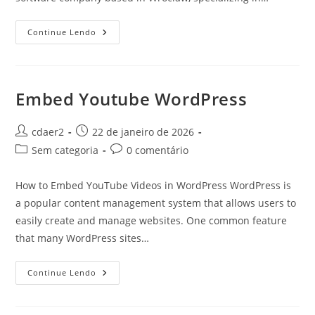
WordPress
Continue Lendo
Knowledge
Base
Embed Youtube WordPress
Autor
Post
cdaer2
22 de janeiro de 2026
do
publicado:
Categoria
Comentários
Sem categoria
0 comentário
post:
do
do
post:
post:
How to Embed YouTube Videos in WordPress WordPress is
a popular content management system that allows users to
easily create and manage websites. One common feature
that many WordPress sites…
Embed
Continue Lendo
Youtube
WordPress