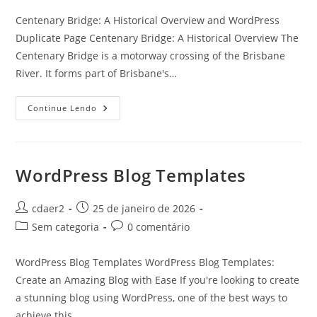
post:
post:
Centenary Bridge: A Historical Overview and WordPress
Duplicate Page Centenary Bridge: A Historical Overview The
Centenary Bridge is a motorway crossing of the Brisbane
River. It forms part of Brisbane's…
WordPress
Continue Lendo
Duplicate
Page
WordPress Blog Templates
Autor
Post
cdaer2
25 de janeiro de 2026
do
publicado:
Categoria
Comentários
Sem categoria
0 comentário
post:
do
do
post:
post:
WordPress Blog Templates WordPress Blog Templates:
Create an Amazing Blog with Ease If you're looking to create
a stunning blog using WordPress, one of the best ways to
achieve this…