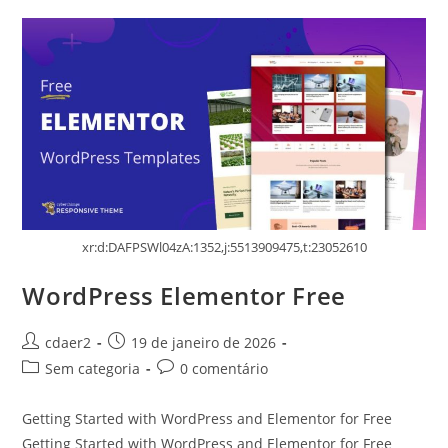
xr:d:DAFPSWl04zA:1352,j:5513909475,t:23052610
WordPress Elementor Free
Autor
Post
cdaer2
19 de janeiro de 2026
do
publicado:
Categoria
Comentários
Sem categoria
0 comentário
post:
do
do
post:
post:
Getting Started with WordPress and Elementor for Free
Getting Started with WordPress and Elementor for Free