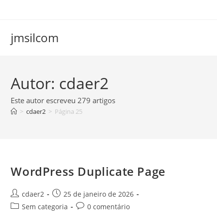
Ir
para
o
jmsilcom
conteúdo
Autor:
cdaer2
Este autor escreveu 279 artigos
>
cdaer2
>
Página 25
WordPress Duplicate Page
Autor
Post
cdaer2
25 de janeiro de 2026
do
publicado:
Categoria
Comentários
Sem categoria
0 comentário
post:
do
do