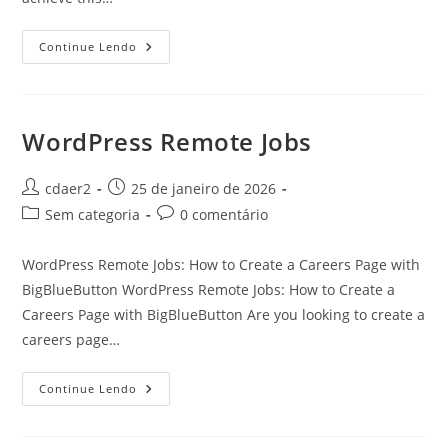
WordPress
Continue Lendo
Blog
Templates
WordPress Remote Jobs
Autor
Post
cdaer2
25 de janeiro de 2026
do
publicado:
Categoria
Comentários
Sem categoria
0 comentário
post:
do
do
post:
post:
WordPress Remote Jobs: How to Create a Careers Page with
BigBlueButton WordPress Remote Jobs: How to Create a
Careers Page with BigBlueButton Are you looking to create a
careers page…
WordPress
Continue Lendo
Remote
Jobs