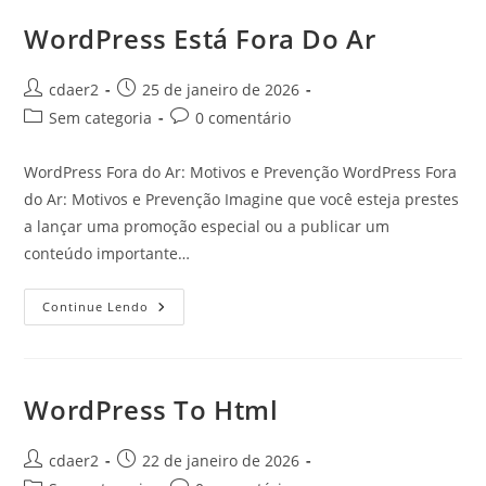
WordPress Está Fora Do Ar
Autor
Post
cdaer2
25 de janeiro de 2026
do
publicado:
Categoria
Comentários
Sem categoria
0 comentário
post:
do
do
post:
post:
WordPress Fora do Ar: Motivos e Prevenção WordPress Fora
do Ar: Motivos e Prevenção Imagine que você esteja prestes
a lançar uma promoção especial ou a publicar um
conteúdo importante…
WordPress
Continue Lendo
Está
Fora
Do
Ar
WordPress To Html
Autor
Post
cdaer2
22 de janeiro de 2026
do
publicado: